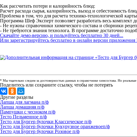
Как рассчитать потери и калорийность блюд:
Расчет расхода сырья, калорийность, выход и себестоимость бл
Проблема в том, что для расчета технико-технологической карт
Программа Шеф Эксперт позволяет разработать весь комплект до
- Не нужны справочники химического состава и сборники рецепту
- Не требуются знания технолога. В программе достаточно подоб
Скачайте демо-версию, и пользуйтесь бесплатно 30 дней...
Или зарегистрируйтесь бесплатно в онлайн версии приложения 
* Мы тщательно следим за достоверностью данных в справочнике химсостава. Но реальные п
Поделитесь или сохраните ссылку, чтобы не потерять
Другие разделы
Лапша для лагмана п/ф
Лапша домашняя п/ф
Пампушки с чесноком п/ф
Тесто Пельменное п/ф
Тесто для Бургер булочки Классическое п/ф
Тесто для Бургер булочки Кукурузное оранжевоеп/ф
Тесто для Бургер булочки Розовое п/ф