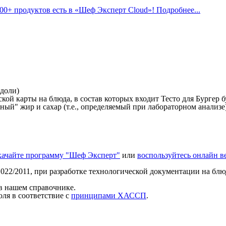
800+ продуктов есть в «Шеф Эксперт Cloud»! Подробнее...
 доли)
й карты на блюда, в состав которых входит Тесто для Бургер бу
ый" жир и сахар (т.е., определяемый при лабораторном анализе)
качайте программу "Шеф Эксперт"
или
воспользуйтесь онлайн 
022/2011, при разработке технологической документации на блюд
 в нашем справочнике.
ля в соответствие с
принципами ХАССП
.