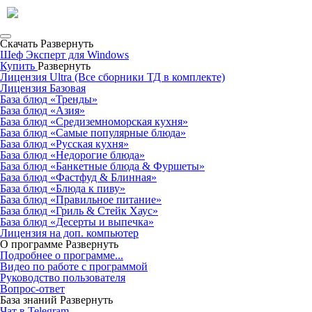
Скачать
Развернуть
Шеф Эксперт для Windows
Купить
Развернуть
Лицензия Ultra (Все сборники ТД в комплекте)
Лицензия Базовая
База блюд «Тренды»
База блюд «Азия»
База блюд «Средиземноморская кухня»
База блюд «Самые популярные блюда»
База блюд «Русская кухня»
База блюд «Недорогие блюда»
База блюд «Банкетные блюда & Фуршеты»
База блюд «Фастфуд & Блинная»
База блюд «Блюда к пиву»
База блюд «Правильное питание»
База блюд «Гриль & Стейк Хаус»
База блюд «Десерты и выпечка»
Лицензия на доп. компьютер
О программе
Развернуть
Подробнее о программе...
Видео по работе с программой
Руководство пользователя
Вопрос-ответ
База знаний
Развернуть
Чат в Telegram