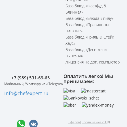
База блюд «Фастфуд &
Блинная»
База блюд «Блюда к пиву»
База блюд «Правильное
питание»
База блюд «Гриль & Стейк
Хаус»
База блюд «Десерты и
выпечка»
Лицензия на доп. компьютер
Оплатить легко! Мы
+7 (989) 531-69-65
принимаем:
Мобильный, WhatsApp или Telegram
info@chefexpert.ru
Оферта
|
Соглашение о ПД