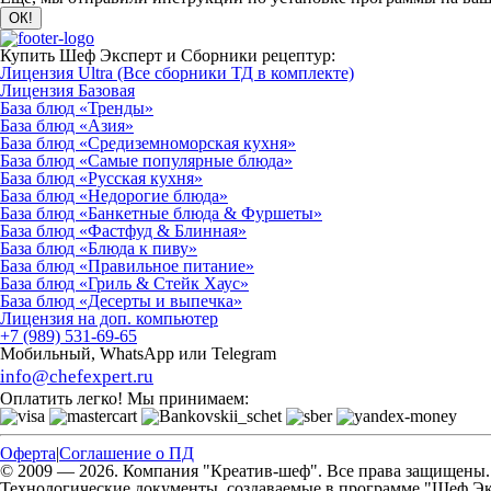
Купить Шеф Эксперт и Сборники рецептур:
Лицензия Ultra (Все сборники ТД в комплекте)
Лицензия Базовая
База блюд «Тренды»
База блюд «Азия»
База блюд «Средиземноморская кухня»
База блюд «Самые популярные блюда»
База блюд «Русская кухня»
База блюд «Недорогие блюда»
База блюд «Банкетные блюда & Фуршеты»
База блюд «Фастфуд & Блинная»
База блюд «Блюда к пиву»
База блюд «Правильное питание»
База блюд «Гриль & Стейк Хаус»
База блюд «Десерты и выпечка»
Лицензия на доп. компьютер
+7 (989) 531-69-65
Мобильный, WhatsApp или Telegram
info@chefexpert.ru
Оплатить легко! Мы принимаем:
Оферта
|
Соглашение о ПД
© 2009 — 2026. Компания "Креатив-шеф". Все права защищены. *I
Технологические документы, создаваемые в программе "Шеф Э