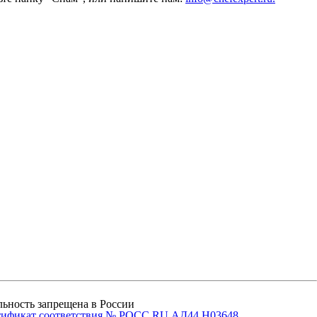
ельность запрещена в России
тификат соответствия № РОСС RU.АД44.Н03648.