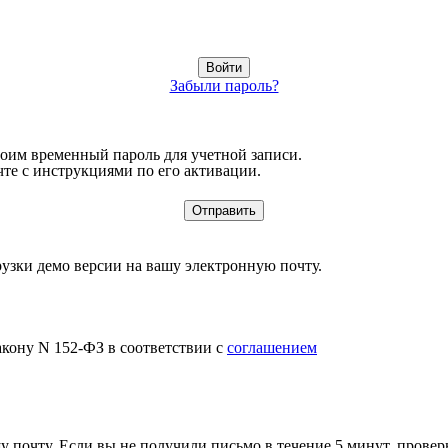
Забыли пароль?
воим временный пароль для учетной записи.
те с инструкциями по его активации.
узки демо версии на вашу электронную почту.
акону N 152-ФЗ в соответствии с
соглашением
 почту. Если вы не получили письмо в течение 5 минут, провер