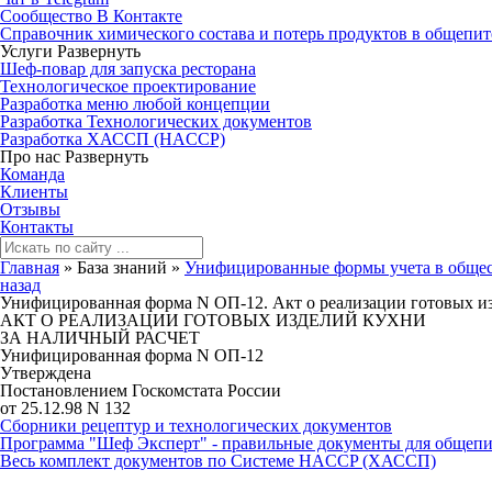
Сообщество В Контакте
Справочник химического состава и потерь продуктов в общепит
Услуги
Развернуть
Шеф-повар для запуска ресторана
Технологическое проектирование
Разработка меню любой концепции
Разработка Технологических документов
Разработка ХАССП (HACCP)
Про нас
Развернуть
Команда
Клиенты
Отзывы
Контакты
Главная
»
База знаний
»
Унифицированные формы учета в обще
назад
Унифицированная форма N ОП-12. Акт о реализации готовых изд
АКТ О РЕАЛИЗАЦИИ ГОТОВЫХ ИЗДЕЛИЙ КУХНИ
ЗА НАЛИЧНЫЙ РАСЧЕТ
Унифицированная форма N ОП-12
Утверждена
Постановлением Госкомстата России
от 25.12.98 N 132
Сборники рецептур и технологических документов
Программа "Шеф Эксперт" - правильные документы для общепи
Весь комплект документов по Системе HACCP (ХАССП)