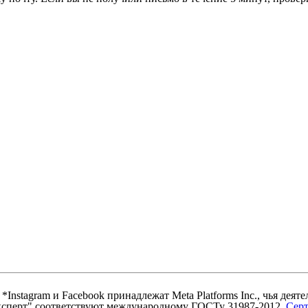
nstagram и Facebook принадлежат Meta Platforms Inc., чья деят
ксперт" соответствуют международному ГОСТу 31987-2012.
Сер