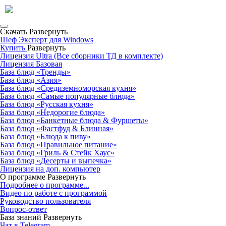
Скачать
Развернуть
Шеф Эксперт для Windows
Купить
Развернуть
Лицензия Ultra (Все сборники ТД в комплекте)
Лицензия Базовая
База блюд «Тренды»
База блюд «Азия»
База блюд «Средиземноморская кухня»
База блюд «Самые популярные блюда»
База блюд «Русская кухня»
База блюд «Недорогие блюда»
База блюд «Банкетные блюда & Фуршеты»
База блюд «Фастфуд & Блинная»
База блюд «Блюда к пиву»
База блюд «Правильное питание»
База блюд «Гриль & Стейк Хаус»
База блюд «Десерты и выпечка»
Лицензия на доп. компьютер
О программе
Развернуть
Подробнее о программе...
Видео по работе с программой
Руководство пользователя
Вопрос-ответ
База знаний
Развернуть
Чат в Telegram