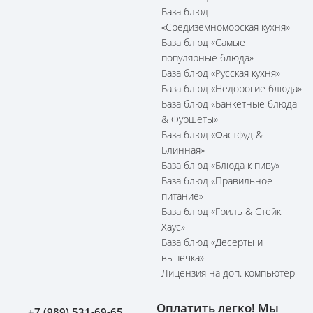
База блюд
«Средиземноморская кухня»
База блюд «Самые
популярные блюда»
База блюд «Русская кухня»
База блюд «Недорогие блюда»
База блюд «Банкетные блюда
& Фуршеты»
База блюд «Фастфуд &
Блинная»
База блюд «Блюда к пиву»
База блюд «Правильное
питание»
База блюд «Гриль & Стейк
Хаус»
База блюд «Десерты и
выпечка»
Лицензия на доп. компьютер
Оплатить легко! Мы
+7 (989) 531-69-65