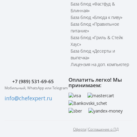
База блюд «Фастфуд &
Блинная»
База блюд «Блюда к пиву»
База блюд «Правильное
питание»
База блюд «Гриль & Стейк
Хаус»
База блюд «Десерты и
выпечка»
Лицензия на доп. компьютер
Оплатить легко! Мы
+7 (989) 531-69-65
принимаем:
Мобильный, WhatsApp или Telegram
info@chefexpert.ru
Оферта
|
Соглашение о ПД