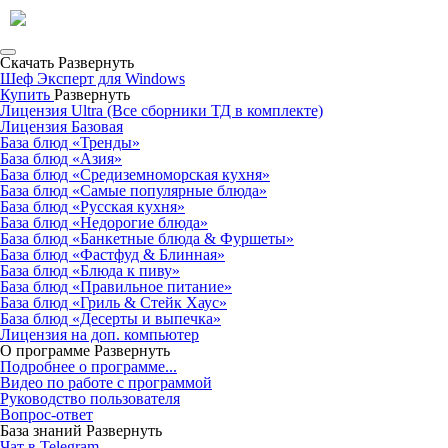
Скачать
Развернуть
Шеф Эксперт для Windows
Купить
Развернуть
Лицензия Ultra (Все сборники ТД в комплекте)
Лицензия Базовая
База блюд «Тренды»
База блюд «Азия»
База блюд «Средиземноморская кухня»
База блюд «Самые популярные блюда»
База блюд «Русская кухня»
База блюд «Недорогие блюда»
База блюд «Банкетные блюда & Фуршеты»
База блюд «Фастфуд & Блинная»
База блюд «Блюда к пиву»
База блюд «Правильное питание»
База блюд «Гриль & Стейк Хаус»
База блюд «Десерты и выпечка»
Лицензия на доп. компьютер
О программе
Развернуть
Подробнее о программе...
Видео по работе с программой
Руководство пользователя
Вопрос-ответ
База знаний
Развернуть
Чат в Telegram