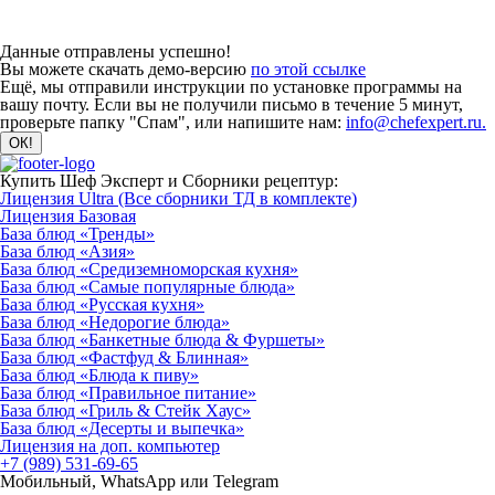
Данные отправлены успешно!
Вы можете скачать демо-версию
по этой ссылке
Ещё, мы отправили инструкции по установке программы на
вашу почту. Если вы не получили письмо в течение 5 минут,
проверьте папку "Спам", или напишите нам:
info@chefexpert.ru.
Купить Шеф Эксперт и Сборники рецептур:
Лицензия Ultra (Все сборники ТД в комплекте)
Лицензия Базовая
База блюд «Тренды»
База блюд «Азия»
База блюд «Средиземноморская кухня»
База блюд «Самые популярные блюда»
База блюд «Русская кухня»
База блюд «Недорогие блюда»
База блюд «Банкетные блюда & Фуршеты»
База блюд «Фастфуд & Блинная»
База блюд «Блюда к пиву»
База блюд «Правильное питание»
База блюд «Гриль & Стейк Хаус»
База блюд «Десерты и выпечка»
Лицензия на доп. компьютер
+7 (989) 531-69-65
Мобильный, WhatsApp или Telegram