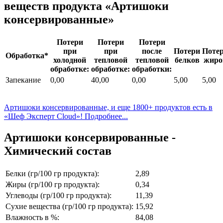
веществ продукта «Артишоки
консервированные»
Потери
Потери
Потери
при
при
после
Потери
Поте
Обработка*
холодной
тепловой
тепловой
белков
жиро
обработке:
обработке:
обработки:
Запекание
0,00
40,00
0,00
5,00
5,00
Артишоки консервированные, и еще 1800+ продуктов есть в
«Шеф Эксперт Cloud»! Подробнее...
Артишоки консервированные -
Химический состав
Белки (гр/100 гр продукта):
2,89
Жиры (гр/100 гр продукта):
0,34
Углеводы (гр/100 гр продукта):
11,39
Сухие вещества (гр/100 гр продукта):
15,92
Влажность в %:
84,08