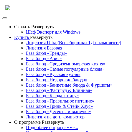
Скачать
Развернуть
Шеф Эксперт для Windows
Купить
Развернуть
Лицензия Ultra (Все сборники ТД в комплекте)
Лицензия Базовая
База блюд «Тренды»
База блюд «Азия»
База блюд «Средиземноморская кухня»
База блюд «Самые популярные блюда»
База блюд «Русская кухня»
База блюд «Недорогие блюда»
База блюд «Банкетные блюда & Фуршеты»
База блюд «Фастфуд & Блинная»
База блюд «Блюда к пиву»
База блюд «Правильное питание»
База блюд «Гриль & Стейк Хаус»
База блюд «Десерты и выпечка»
Лицензия на доп. компьютер
О программе
Развернуть
Подробнее о программе...