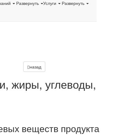
наний
Развернуть
Услуги
Развернуть
назад
и, жиры, углеводы,
евых веществ продукта