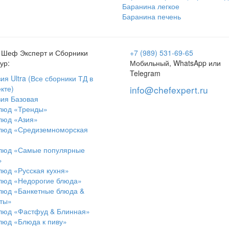
Баранина легкое
Баранина печень
 Шеф Эксперт и Сборники
+7 (989) 531-69-65
ур:
Мобильный, WhatsApp или
Telegram
ия Ultra (Все сборники ТД в
кте)
info@chefexpert.ru
ия Базовая
блюд «Тренды»
люд «Азия»
блюд «Средиземноморская
блюд «Самые популярные
»
люд «Русская кухня»
люд «Недорогие блюда»
люд «Банкетные блюда &
ты»
люд «Фастфуд & Блинная»
люд «Блюда к пиву»