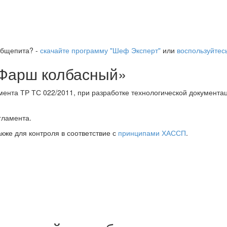
общепита? -
скачайте программу "Шеф Эксперт"
или
воспользуйтес
«Фарш колбасный»
мента ТР ТС 022/2011, при разработке технологической документа
гламента.
же для контроля в соответствие с
принципами ХАССП
.