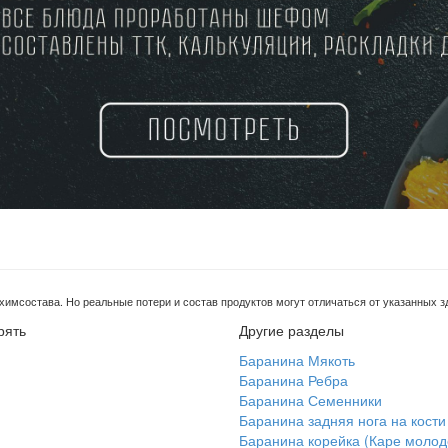
имсостава. Но реальные потери и состав продуктов могут отличаться от указанных зд
рять
Другие разделы
Баранина Мякоть
Баранина Ребра
Баранина Семенники
Баранина задняя нога на кости
Баранина корейка (Каре молод