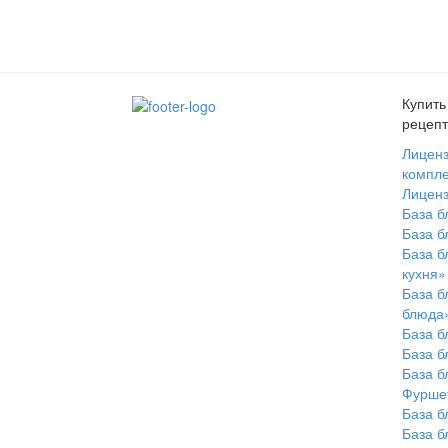
Купить
рецепт
Лиценз
компле
Лиценз
База 
База б
База 
кухня»
База 
блюда
База б
База б
База б
Фурше
База б
База б