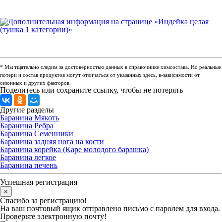
* Мы тщательно следим за достоверностью данных в справочнике химсостава. Но реальные
потери и состав продуктов могут отличаться от указанных здесь, в-зависимости от
сезонных и других факторов.
Поделитесь или сохраните ссылку, чтобы не потерять
Другие разделы
Баранина Мякоть
Баранина Ребра
Баранина Семенники
Баранина задняя нога на кости
Баранина корейка (Каре молодого барашка)
Баранина легкое
Баранина печень
Успешная регистрация
×
Спасибо за регистрацию!
На ваш почтовый ящик отправлено письмо с паролем для входа.
Проверьте электронную почту!