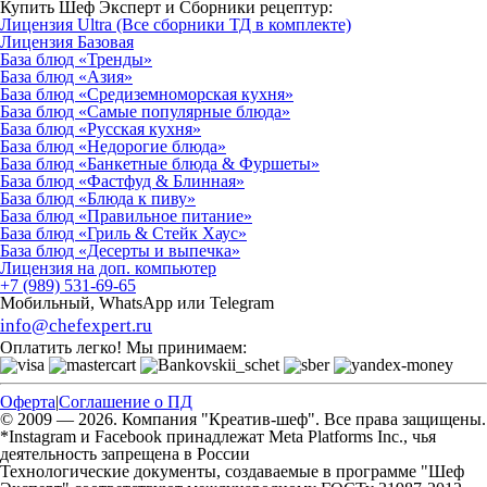
Купить Шеф Эксперт и Сборники рецептур:
Лицензия Ultra (Все сборники ТД в комплекте)
Лицензия Базовая
База блюд «Тренды»
База блюд «Азия»
База блюд «Средиземноморская кухня»
База блюд «Самые популярные блюда»
База блюд «Русская кухня»
База блюд «Недорогие блюда»
База блюд «Банкетные блюда & Фуршеты»
База блюд «Фастфуд & Блинная»
База блюд «Блюда к пиву»
База блюд «Правильное питание»
База блюд «Гриль & Стейк Хаус»
База блюд «Десерты и выпечка»
Лицензия на доп. компьютер
+7 (989) 531-69-65
Мобильный, WhatsApp или Telegram
info@chefexpert.ru
Оплатить легко! Мы принимаем:
Оферта
|
Соглашение о ПД
© 2009 — 2026. Компания "Креатив-шеф". Все права защищены.
*Instagram и Facebook принадлежат Meta Platforms Inc., чья
деятельность запрещена в России
Технологические документы, создаваемые в программе "Шеф