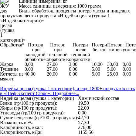
Единица измерения: кг
Масса единицы измерения: 1000 грамм
Виды обработок, проценты потерь массы и пищевых
веществ продукта «Индейка целая (тушка 1
категории)»
Обработка*
Потери
Потери
Потери
Потери
Потери
Поте
при
при
после
белков
жиров
углев
холодной
тепловой
тепловой
обработке:
обработке:
обработки:
Жарка
0,00
27,00
3,00
10,00
30,00
0,00
Тушение
0,00
27,00
0,00
5,00
5,00
0,00
Котлеты из
40,00
20,00
0,00
5,00
25,00
0,00
мякоти
Индейка целая (тушка 1 категории), и еще 1800+ продуктов есть
в «Шеф Эксперт Cloud»! Подробнее...
Индейка целая (тушка 1 категории) - Химический состав
Белки (гр/100 гр продукта):
19,50
Жиры (гр/100 гр продукта):
22,00
Углеводы (гр/100 гр продукта):
0,00
Сухие вещества (гр/100 гр продукта):
42,70
Влажность в %:
57,30
Калорийность, ккал:
276,00
Калорийность, кДж:
1155,56