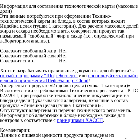
Информация для составления технологической карты (массовые
доли)
Эти данные потребуются при оформлении Технико-
технологической карты на блюда, в состав которых входит
Индейка целая (тушка 1 категории). Для расчета массовых долей
жира и сахара необходимо знать, содержит ли продукт так
называемый "свободный" жир и сахар (т.е., определяемый при
лабораторном анализе).
Содержит свободный жир
Нет
Содержит свободный сахар
Нет
Содержит спирт
Нет
Хотите разрабатывать правильные документы для общепита? -
скачайте программу "Шеф Эксперт"
или
воспользуйтесь онлайн
версией приложения Шеф Эксперт Cloud
!
Аллергены в продукте «Индейка целая (тушка 1 категории)»
В соответствии с требованиями Технического регламента ТР ТС
022/2011, при разработке технологической документации на
блюда (изделия) указываются аллергены, входящие в состав
продукта «Индейка целая (тушка 1 категории)»:
Отсутствуют аллергены из перечня технического регламента.
Информация об аллергенах в блюде необходима также для
контроля в соответствие с
принципами ХАССП
.
Комментарии:
Данные о пищевой ценности продукта приведены из