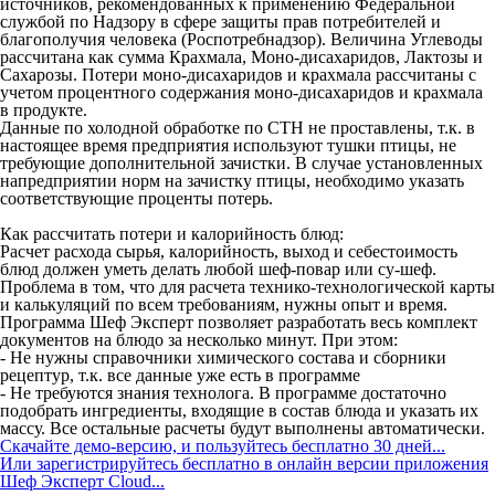
источников, рекомендованных к применению Федеральной
службой по Надзору в сфере защиты прав потребителей и
благополучия человека (Роспотребнадзор). Величина Углеводы
рассчитана как сумма Крахмала, Моно-дисахаридов, Лактозы и
Сахарозы. Потери моно-дисахаридов и крахмала рассчитаны с
учетом процентного содержания моно-дисахаридов и крахмала
в продукте.
Данные по холодной обработке по СТН не проставлены, т.к. в
настоящее время предприятия используют тушки птицы, не
требующие дополнительной зачистки. В случае установленных
напредприятии норм на зачистку птицы, необходимо указать
соответствующие проценты потерь.
Как рассчитать потери и калорийность блюд:
Расчет расхода сырья, калорийность, выход и себестоимость
блюд должен уметь делать любой шеф-повар или су-шеф.
Проблема в том, что для расчета технико-технологической карты
и калькуляций по всем требованиям, нужны опыт и время.
Программа Шеф Эксперт позволяет разработать весь комплект
документов на блюдо за несколько минут. При этом:
- Не нужны справочники химического состава и сборники
рецептур, т.к. все данные уже есть в программе
- Не требуются знания технолога. В программе достаточно
подобрать ингредиенты, входящие в состав блюда и указать их
массу. Все остальные расчеты будут выполнены автоматически.
Скачайте демо-версию, и пользуйтесь бесплатно 30 дней...
Или зарегистрируйтесь бесплатно в онлайн версии приложения
Шеф Эксперт Cloud...