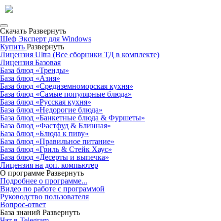
Скачать
Развернуть
Шеф Эксперт для Windows
Купить
Развернуть
Лицензия Ultra (Все сборники ТД в комплекте)
Лицензия Базовая
База блюд «Тренды»
База блюд «Азия»
База блюд «Средиземноморская кухня»
База блюд «Самые популярные блюда»
База блюд «Русская кухня»
База блюд «Недорогие блюда»
База блюд «Банкетные блюда & Фуршеты»
База блюд «Фастфуд & Блинная»
База блюд «Блюда к пиву»
База блюд «Правильное питание»
База блюд «Гриль & Стейк Хаус»
База блюд «Десерты и выпечка»
Лицензия на доп. компьютер
О программе
Развернуть
Подробнее о программе...
Видео по работе с программой
Руководство пользователя
Вопрос-ответ
База знаний
Развернуть
Чат в Telegram