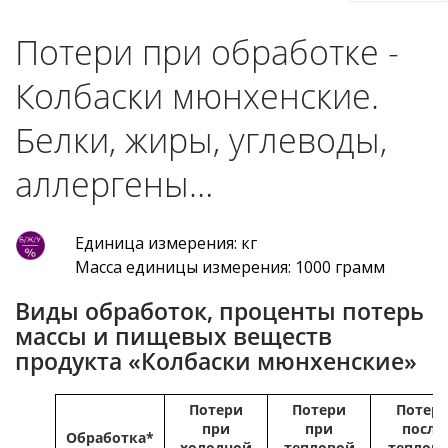
Потери при обработке -
Колбаски мюнхенские.
Белки, жиры, углеводы,
аллергены…
Единица измерения: кг
Масса единицы измерения: 1000 грамм
Виды обработок, проценты потерь
массы и пищевых веществ
продукта «Колбаски мюнхенские»
Потери
Потери
Потер
при
при
после
Обработка*
холодной
тепловой
теплов