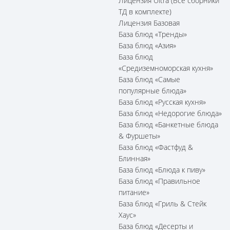
Лицензия Ultra (Все сборники
ТД в комплекте)
Лицензия Базовая
База блюд «Тренды»
База блюд «Азия»
База блюд
«Средиземноморская кухня»
База блюд «Самые
популярные блюда»
База блюд «Русская кухня»
База блюд «Недорогие блюда»
База блюд «Банкетные блюда
& Фуршеты»
База блюд «Фастфуд &
Блинная»
База блюд «Блюда к пиву»
База блюд «Правильное
питание»
База блюд «Гриль & Стейк
Хаус»
База блюд «Десерты и