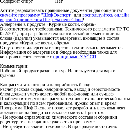
Содержит спирт
Нет
Хотите разрабатывать правильные документы для общепита? -
скачайте программу "Шеф Эксперт"
или
воспользуйтесь онлайн
версией приложения Шеф Эксперт Cloud
!
Аллергены в продукте «Куриные кости, обрезь»
В соответствии с требованиями Технического регламента ТР ТС
022/2011, при разработке технологической документации на
блюда (изделия) указываются аллергены, входящие в состав
продукта «Куриные кости, обрезь»:
Отсутствуют аллергены из перечня технического регламента.
Информация об аллергенах в блюде необходима также для
контроля в соответствие с
принципами ХАССП
.
Комментарии:
Побочный продукт разделки кур. Используется для варки
бульона
Как рассчитать потери и калорийность блюд:
Расчет расхода сырья, калорийность, выход и себестоимость
блюд должен уметь делать любой шеф-повар или су-шеф.
Проблема в том, что для расчета технико-технологической карты
и калькуляций по всем требованиям, нужны опыт и время.
Программа Шеф Эксперт позволяет разработать весь комплект
документов на блюдо за несколько минут. При этом:
- Не нужны справочники химического состава и сборники
рецептур, т.к. все данные уже есть в программе
- Не требуются знания технолога. В программе достаточно