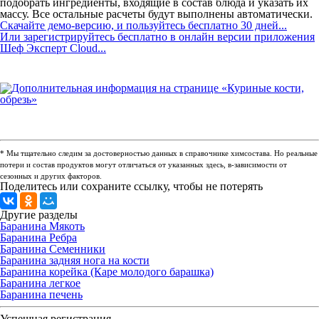
подобрать ингредиенты, входящие в состав блюда и указать их
массу. Все остальные расчеты будут выполнены автоматически.
Скачайте демо-версию, и пользуйтесь бесплатно 30 дней...
Или зарегистрируйтесь бесплатно в онлайн версии приложения
Шеф Эксперт Cloud...
* Мы тщательно следим за достоверностью данных в справочнике химсостава. Но реальные
потери и состав продуктов могут отличаться от указанных здесь, в-зависимости от
сезонных и других факторов.
Поделитесь или сохраните ссылку, чтобы не потерять
Другие разделы
Баранина Мякоть
Баранина Ребра
Баранина Семенники
Баранина задняя нога на кости
Баранина корейка (Каре молодого барашка)
Баранина легкое
Баранина печень
Успешная регистрация