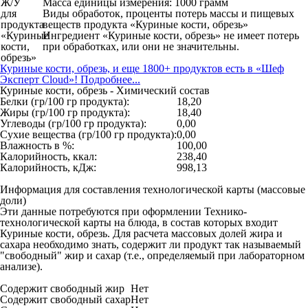
Масса единицы измерения: 1000 грамм
Виды обработок, проценты потерь массы и пищевых
веществ продукта «Куриные кости, обрезь»
Ингредиент «Куриные кости, обрезь» не имеет потерь
при обработках, или они не значительны.
Куриные кости, обрезь, и еще 1800+ продуктов есть в «Шеф
Эксперт Cloud»! Подробнее...
Куриные кости, обрезь - Химический состав
Белки (гр/100 гр продукта):
18,20
Жиры (гр/100 гр продукта):
18,40
Углеводы (гр/100 гр продукта):
0,00
Сухие вещества (гр/100 гр продукта):
0,00
Влажность в %:
100,00
Калорийность, ккал:
238,40
Калорийность, кДж:
998,13
Информация для составления технологической карты (массовые
доли)
Эти данные потребуются при оформлении Технико-
технологической карты на блюда, в состав которых входит
Куриные кости, обрезь. Для расчета массовых долей жира и
сахара необходимо знать, содержит ли продукт так называемый
"свободный" жир и сахар (т.е., определяемый при лабораторном
анализе).
Содержит свободный жир
Нет
Содержит свободный сахар
Нет