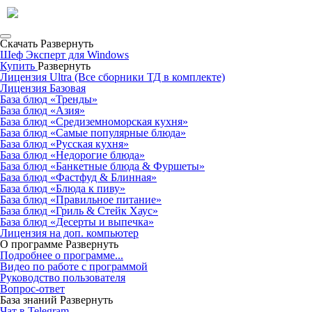
Скачать
Развернуть
Шеф Эксперт для Windows
Купить
Развернуть
Лицензия Ultra (Все сборники ТД в комплекте)
Лицензия Базовая
База блюд «Тренды»
База блюд «Азия»
База блюд «Средиземноморская кухня»
База блюд «Самые популярные блюда»
База блюд «Русская кухня»
База блюд «Недорогие блюда»
База блюд «Банкетные блюда & Фуршеты»
База блюд «Фастфуд & Блинная»
База блюд «Блюда к пиву»
База блюд «Правильное питание»
База блюд «Гриль & Стейк Хаус»
База блюд «Десерты и выпечка»
Лицензия на доп. компьютер
О программе
Развернуть
Подробнее о программе...
Видео по работе с программой
Руководство пользователя
Вопрос-ответ
База знаний
Развернуть
Чат в Telegram