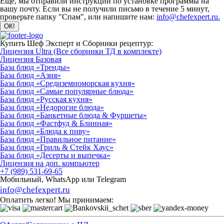
Ещё, мы отправили инструкции по установке программы на
вашу почту. Если вы не получили письмо в течение 5 минут,
проверьте папку "Спам", или напишите нам:
info@chefexpert.ru.
Купить Шеф Эксперт и Сборники рецептур:
Лицензия Ultra (Все сборники ТД в комплекте)
Лицензия Базовая
База блюд «Тренды»
База блюд «Азия»
База блюд «Средиземноморская кухня»
База блюд «Самые популярные блюда»
База блюд «Русская кухня»
База блюд «Недорогие блюда»
База блюд «Банкетные блюда & Фуршеты»
База блюд «Фастфуд & Блинная»
База блюд «Блюда к пиву»
База блюд «Правильное питание»
База блюд «Гриль & Стейк Хаус»
База блюд «Десерты и выпечка»
Лицензия на доп. компьютер
+7 (989) 531-69-65
Мобильный, WhatsApp или Telegram
info@chefexpert.ru
Оплатить легко! Мы принимаем: