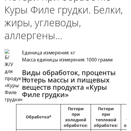
Куры Филе грудки. Белки,
жиры, углеводы,
аллергены…
Единица измерения: кг
Масса единицы измерения: 1000 грамм
Виды обработок, проценты
потерь массы и пищевых
веществ продукта «Куры
Филе грудки»
Потери
Потери
П
при
при
Обработка*
холодной
тепловой
т
обработке:
обработке:
об