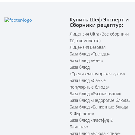
Купить Шеф Эксперт и
Сборники рецептур:
Лицензия Ultra (Все сборники
ТД в комплекте)
Лицензия Базовая
База блюд «Тренды»
База блюд «Азия»
База блюд
«Средиземноморская кухня»
База блюд «Самые
популярные блюда»
База блюд «Русская кухня»
База блюд «Недорогие блюда»
База блюд «Банкетные блюда
& Фуршеты»
База блюд «Фастфуд &
Блинная»
База блюд «Блюда к пиву»