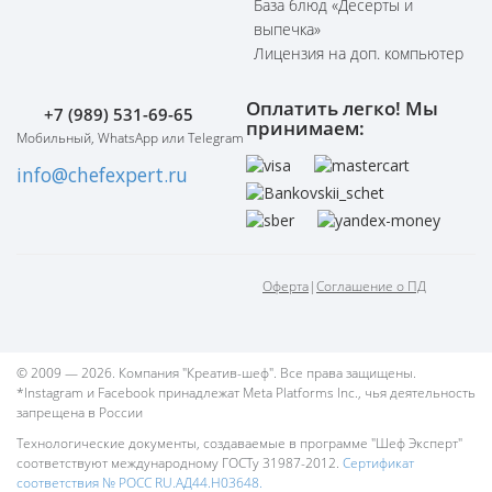
База блюд «Десерты и
выпечка»
Лицензия на доп. компьютер
Оплатить легко! Мы
+7 (989) 531-69-65
принимаем:
Мобильный, WhatsApp или Telegram
info@chefexpert.ru
Оферта
|
Соглашение о ПД
© 2009 — 2026. Компания "Креатив-шеф". Все права защищены.
*Instagram и Facebook принадлежат Meta Platforms Inc., чья деятельность
запрещена в России
Технологические документы, создаваемые в программе "Шеф Эксперт"
соответствуют международному ГОСТу 31987-2012.
Сертификат
соответствия № РОСС RU.АД44.Н03648.