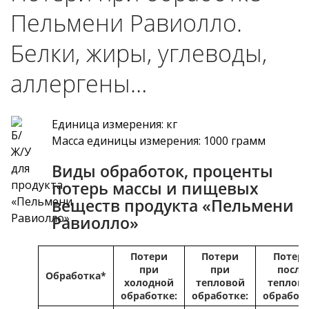
Пельмени Равиолло.
Белки, жиры, углеводы,
аллергены…
Единица измерения: кг
Масса единицы измерения: 1000 грамм
Виды обработок, проценты
потерь массы и пищевых
веществ продукта «Пельмени
Равиолло»
Потери
Потери
Потер
при
при
после
Обработка*
холодной
тепловой
теплов
обработке:
обработке:
обработ