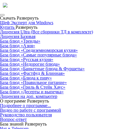
Скачать
Развернуть
Шеф Эксперт для Windows
Купить
Развернуть
Лицензия Ultra (Все сборники ТД в комплекте)
Лицензия Базовая
База блюд «Тренды»
База блюд «Азия»
База блюд «Средиземноморская кухня»
База блюд «Самые популярные блюда»
База блюд «Русская кухня»
База блюд «Недорогие блюда»
База блюд «Банкетные блюда & Фуршеты»
База блюд «Фастфуд & Блинная»
База блюд «Блюда к пиву»
База блюд «Правильное питание»
База блюд «Гриль & Стейк Хаус»
База блюд «Десерты и выпечка»
Лицензия на доп. компьютер
О программе
Развернуть
Подробнее о программе...
Видео по работе с программой
Руководство пользователя
Вопрос-ответ
База знаний
Развернуть
Чат в Telegram