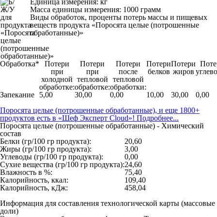
Единица измерения: кг
Масса единицы измерения: 1000 грамм
Виды обработок, проценты потерь массы и пищевых
веществ продукта «Поросята целые (потрошенные
обработанные)»
Обработка*
Потери
Потери
Потери
Потери
Потери
Поте
при
при
после
белков
жиров
углев
холодной
тепловой
тепловой
обработке:
обработке:
обработки:
Запекание
5,00
30,00
0,00
10,00
30,00
0,00
Поросята целые (потрошенные обработанные), и еще 1800+
продуктов есть в «Шеф Эксперт Cloud»! Подробнее...
Поросята целые (потрошенные обработанные) - Химический
состав
Белки (гр/100 гр продукта):
20,60
Жиры (гр/100 гр продукта):
3,00
Углеводы (гр/100 гр продукта):
0,00
Сухие вещества (гр/100 гр продукта):
24,60
Влажность в %:
75,40
Калорийность, ккал:
109,40
Калорийность, кДж:
458,04
Информация для составления технологической карты (массовые
доли)