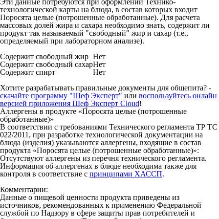
Эти данные потребуются при оформлении Технико-
технологической карты на блюда, в состав которых входит
Поросята целые (потрошенные обработанные). Для расчета
массовых долей жира и сахара необходимо знать, содержит ли
продукт так называемый "свободный" жир и сахар (т.е.,
определяемый при лабораторном анализе).
Содержит свободный жир
Нет
Содержит свободный сахар
Нет
Содержит спирт
Нет
Хотите разрабатывать правильные документы для общепита? -
скачайте программу "Шеф Эксперт"
или
воспользуйтесь онлайн
версией приложения Шеф Эксперт Cloud
!
Аллергены в продукте «Поросята целые (потрошенные
обработанные)»
В соответствии с требованиями Технического регламента ТР ТС
022/2011, при разработке технологической документации на
блюда (изделия) указываются аллергены, входящие в состав
продукта «Поросята целые (потрошенные обработанные)»:
Отсутствуют аллергены из перечня технического регламента.
Информация об аллергенах в блюде необходима также для
контроля в соответствие с
принципами ХАССП
.
Комментарии:
Данные о пищевой ценности продукта приведены из
источников, рекомендованных к применению Федеральной
службой по Надзору в сфере защиты прав потребителей и