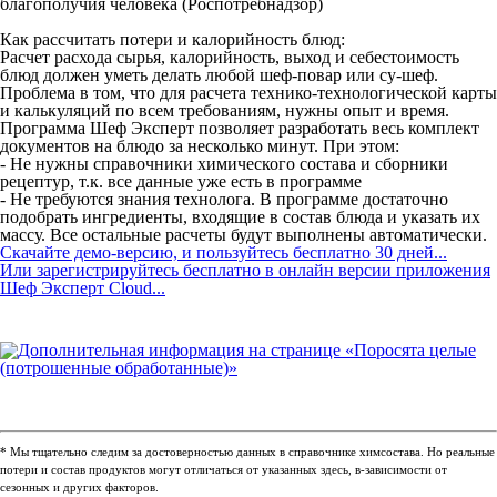
благополучия человека (Роспотребнадзор)
Как рассчитать потери и калорийность блюд:
Расчет расхода сырья, калорийность, выход и себестоимость
блюд должен уметь делать любой шеф-повар или су-шеф.
Проблема в том, что для расчета технико-технологической карты
и калькуляций по всем требованиям, нужны опыт и время.
Программа Шеф Эксперт позволяет разработать весь комплект
документов на блюдо за несколько минут. При этом:
- Не нужны справочники химического состава и сборники
рецептур, т.к. все данные уже есть в программе
- Не требуются знания технолога. В программе достаточно
подобрать ингредиенты, входящие в состав блюда и указать их
массу. Все остальные расчеты будут выполнены автоматически.
Скачайте демо-версию, и пользуйтесь бесплатно 30 дней...
Или зарегистрируйтесь бесплатно в онлайн версии приложения
Шеф Эксперт Cloud...
* Мы тщательно следим за достоверностью данных в справочнике химсостава. Но реальные
потери и состав продуктов могут отличаться от указанных здесь, в-зависимости от
сезонных и других факторов.