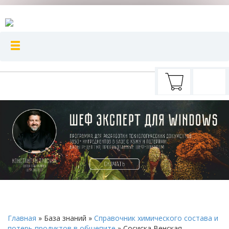
Главная
»
База знаний
»
Справочник химического состава и
потерь продуктов в общепите
»
Сосиска Венская