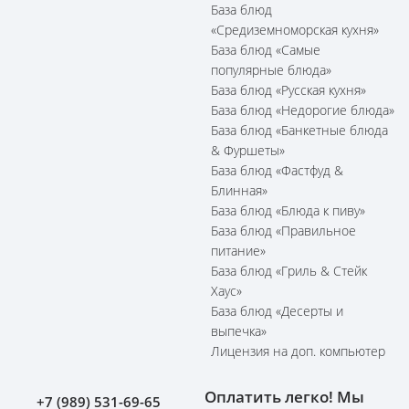
База блюд
«Средиземноморская кухня»
База блюд «Самые
популярные блюда»
База блюд «Русская кухня»
База блюд «Недорогие блюда»
База блюд «Банкетные блюда
& Фуршеты»
База блюд «Фастфуд &
Блинная»
База блюд «Блюда к пиву»
База блюд «Правильное
питание»
База блюд «Гриль & Стейк
Хаус»
База блюд «Десерты и
выпечка»
Лицензия на доп. компьютер
Оплатить легко! Мы
+7 (989) 531-69-65