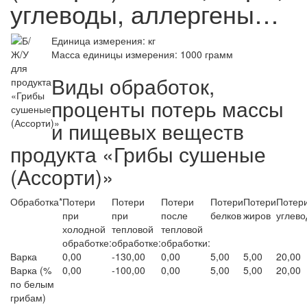
углеводы, аллергены…
Единица измерения: кг
Масса единицы измерения: 1000 грамм
Виды обработок,
проценты потерь массы
и пищевых веществ
продукта «Грибы сушеные
(Ассорти)»
Обработка*
Потери
Потери
Потери
Потери
Потери
Потер
при
при
после
белков
жиров
углево
холодной
тепловой
тепловой
обработке:
обработке:
обработки:
Варка
0,00
-130,00
0,00
5,00
5,00
20,00
Варка (%
0,00
-100,00
0,00
5,00
5,00
20,00
по белым
грибам)