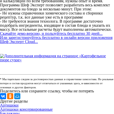
и калькуляций по всем требованиям, нужны опыт и время.
Программа Шеф Эксперт позволяет разработать весь комплект
документов на блюдо за несколько минут. При этом:
- Не нужны справочники химического состава и сборники
рецептур, т.к. все данные уже есть в программе
- Не требуются знания технолога. В программе достаточно
подобрать ингредиенты, входящие в состав блюда и указать их
массу. Все остальные расчеты будут выполнены автоматически.
Скачайте демо-версию, и пользуйтесь бесплатно 30 дней...
Или зарегистрируйтесь бесплатно в онлайн версии приложения
Шеф Эксперт Cloud...
* Мы тщательно следим за достоверностью данных в справочнике химсостава. Но реальные
потери и состав продуктов могут отличаться от указанных здесь, в-зависимости от
сезонных и других факторов.
Поделитесь или сохраните ссылку, чтобы не потерять
Другие разделы
Артишоки
Артишоки консервированные
Баклажаны