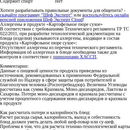
Содержит спирт
Нет
Хотите разрабатывать правильные документы для общепита? -
скачайте программу "Шеф Эксперт"
или
воспользуйтесь онлайн
версией приложения Шеф Эксперт Cloud
!
Аллергены в продукте «Картофельное пюре сухое»
В соответствии с требованиями Технического регламента ТР ТС
022/2011, при разработке технологической документации на
блюда (изделия) указываются аллергены, входящие в состав
продукта «Картофельное пюре сухое»:
Отсутствуют аллергены из перечня технического регламента.
Информация об аллергенах в блюде необходима также для
контроля в соответствие с
принципами ХАССП
.
Комментарии:
Данные о пищевой ценности продукта приведены из
источников, рекомендованных к применению Федеральной
службой по Надзору в сфере защиты прав потребителей и
благополучия человека (Роспотребнадзор). Величина Углеводы
рассчитана как сумма Крахмала, Моно-дисахаридов, Лактозы и
Сахарозы. Потери моно-дисахаридов и крахмала рассчитаны с
учетом процентного содержания моно-дисахаридов и крахмала
в продукте
Как рассчитать потери и калорийность блюд:
Расчет расхода сырья, калорийность, выход и себестоимость
блюд должен уметь делать любой шеф-повар или су-шеф.
Проблема в том, что для расчета технико-технологической карты