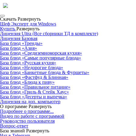
Скачать
Развернуть
Шеф Эксперт для Windows
Купить
Развернуть
Лицензия Ultra (Все сборники ТД в комплекте)
Лицензия Базовая
База блюд «Тренды»
База блюд «Азия»
База блюд «Средиземноморская кухня»
База блюд «Самые популярные блюда»
База блюд «Русская кухня»
База блюд «Недорогие блюда»
База блюд «Банкетные блюда & Фуршеты»
База блюд «Фастфуд & Блинная»
База блюд «Блюда к пиву»
База блюд «Правильное питание»
База блюд «Гриль & Стейк Хаус»
База блюд «Десерты и выпечка»
Лицензия на доп. компьютер
О программе
Развернуть
Подробнее о программе...
Видео по работе с программой
Руководство пользователя
Вопрос-ответ
База знаний
Развернуть
Чат в Telegram