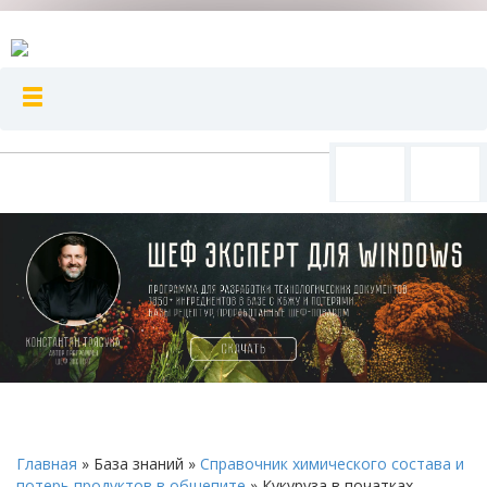
Главная
»
База знаний
»
Справочник химического состава и
потерь продуктов в общепите
»
Кукуруза в початках