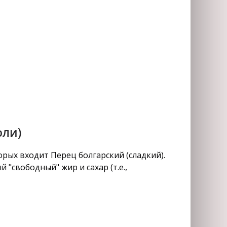
оли)
рых входит Перец болгарский (сладкий).
"свободный" жир и сахар (т.е.,