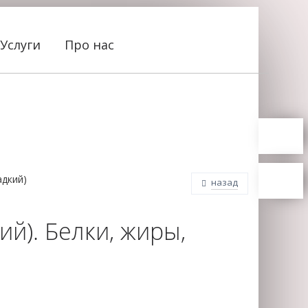
Услуги
Про нас
адкий)
назад
й). Белки, жиры,