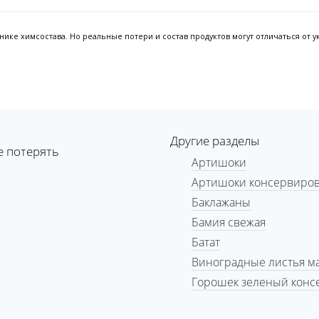
ке химсостава. Но реальные потери и состав продуктов могут отличаться от ук
Другие разделы
е потерять
Артишоки
Артишоки консервиро
Баклажаны
Бамия свежая
Батат
Виноградные листья 
Горошек зеленый кон