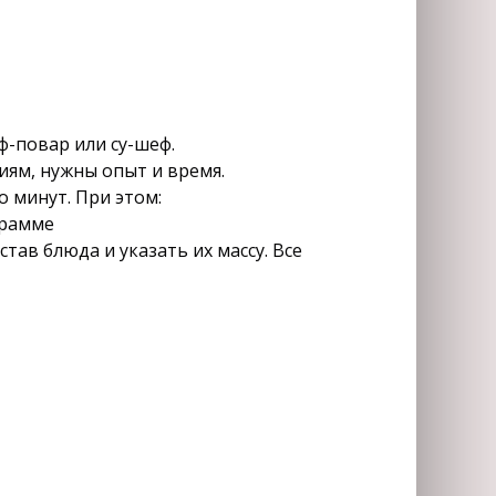
ф-повар или су-шеф.
иям, нужны опыт и время.
 минут. При этом:
грамме
тав блюда и указать их массу. Все