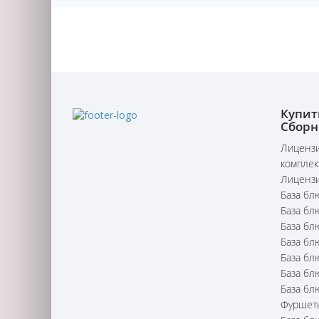
Купит
Сборн
Лицензи
комплек
Лицензи
База бл
База бл
База бл
База бл
База бл
База бл
База бл
Фуршет