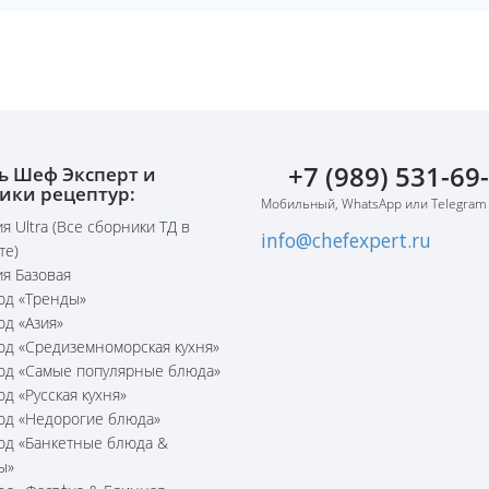
+7 (989) 531-69
ь Шеф Эксперт и
ики рецептур:
Мобильный, WhatsApp или Telegram
я Ultra (Все сборники ТД в
info@chefexpert.ru
те)
я Базовая
юд «Тренды»
юд «Азия»
юд «Средиземноморская кухня»
юд «Самые популярные блюда»
юд «Русская кухня»
юд «Недорогие блюда»
юд «Банкетные блюда &
ы»